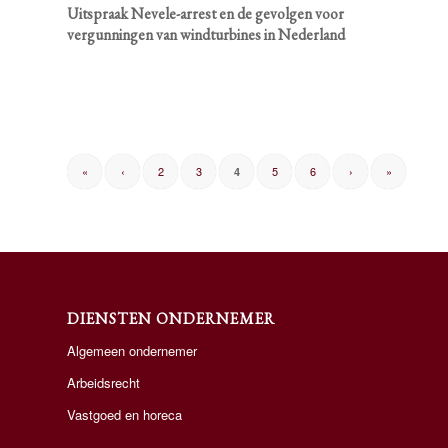
Uitspraak Nevele-arrest en de gevolgen voor
vergunningen van windturbines in Nederland
«
‹
2
3
5
6
›
»
4
DIENSTEN ONDERNEMER
Algemeen ondernemer
Arbeidsrecht
Vastgoed en horeca