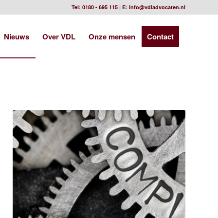
Tel:
0180 - 695 115
| E:
info@vdladvocaten.nl
Nieuws
Over VDL
Onze mensen
Contact