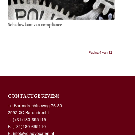
Schaduwkant van compliance
Pagina 4 van 12
CONTACTGEGEVENS
1e Barendrechtseweg 76-80
2992 XC Barendrecht
T.
(+31)180-695115
F. (+31)180-695110
E.
info@vdladvocaten.nl