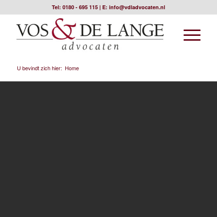
Tel:
0180 - 695 115
| E:
info@vdladvocaten.nl
U bevindt zich hier:
Home