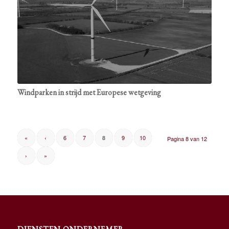
Windparken in strijd met Europese wetgeving
«
‹
6
7
9
10
8
Pagina 8 van 12
›
»