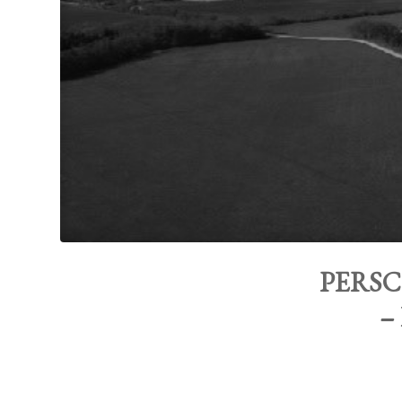
PERSCO
– 