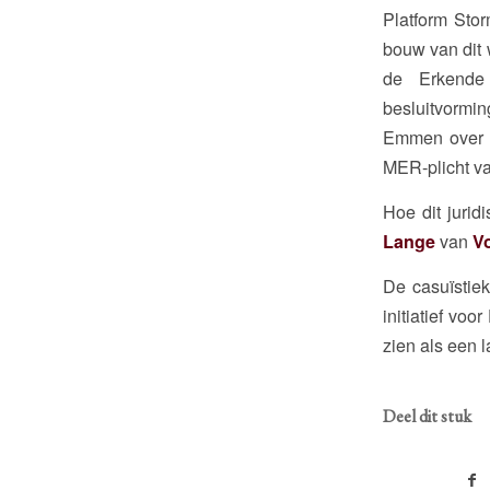
Platform Stor
bouw van dit 
de Erkende
besluitvormi
Emmen over m
MER-plicht va
Hoe dit jurid
Lange
van
V
De casuïstie
initiatief vo
zien als een 
Deel dit stuk