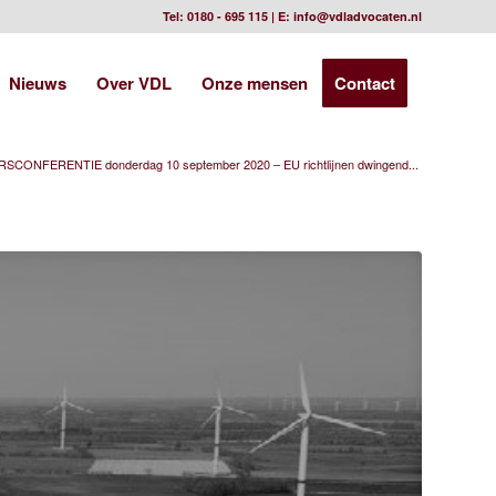
Tel:
0180 - 695 115
| E:
info@vdladvocaten.nl
Nieuws
Over VDL
Onze mensen
Contact
RSCONFERENTIE donderdag 10 september 2020 – EU richtlijnen dwingend...