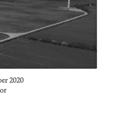
er 2020
oor