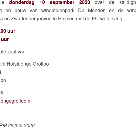
ntie
donderdag 10 september 2020
over de strijdig
ming en bouw van windmolenpark De Monden en de wind
N34 en Zwartenbergerweg in Emmen met de EU-wetgeving.
.00 uur
 uur
ote zaal van
ant Hofsteenge Grolloo
1
loo
26
engegrolloo.nl
RM 25 juni 2020