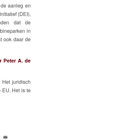
n de aanleg en
tiatief (DEI),
nden dat de
bineparken in
t ook daar de
r Peter A. de
Het juridisch
 EU. Het is te