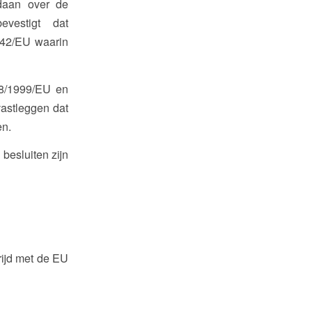
daan over de
vestigt dat
/42/EU waarin
018/1999/EU en
astleggen dat
en.
besluiten zijn
rijd met de EU