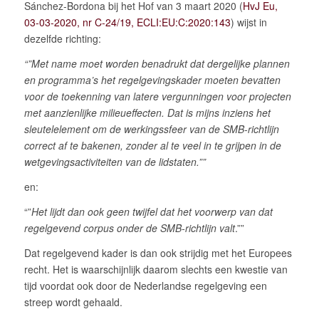
Sánchez-Bordona bij het Hof van 3 maart 2020 (
HvJ Eu,
03-03-2020, nr C-24/19, ECLI:EU:C:2020:143
) wijst in
dezelfde richting:
“”Met name moet worden benadrukt dat dergelijke plannen
en programma’s het regelgevingskader moeten bevatten
voor de toekenning van latere vergunningen voor projecten
met aanzienlijke milieueffecten. Dat is mijns inziens het
sleutelelement om de werkingssfeer van de SMB-richtlijn
correct af te bakenen, zonder al te veel in te grijpen in de
wetgevingsactiviteiten van de lidstaten.””
en:
“”
Het lijdt dan ook geen twijfel dat het voorwerp van dat
regelgevend corpus onder de SMB-richtlijn valt
.””
Dat regelgevend kader is dan ook strijdig met het Europees
recht. Het is waarschijnlijk daarom slechts een kwestie van
tijd voordat ook door de Nederlandse regelgeving een
streep wordt gehaald.