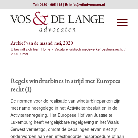
Tel:
0180 - 695 115
| E:
info@vdladvocaten.nl
Archief van de maand: mei, 2020
U bevindt zich hier:
Home
/
Vacature juridisch medewerker bestuursrecht
/
2020
/
mei
Regels windturbines in strijd met Europees
recht (I)
De normen voor de realisatie van windturbineparken zijn
met name neergelegd in het Activiteitenbesluit en in de
Activiteitenregeling. Het Europese Hof van Justitie te
Luxemburg heeft vergelijkbare regelgeving in het Waals
Gewest vernietigd, omdat de bepalingen ervan niet zijn
onderworpen aan een effectbeoordelingsprocedure of aan