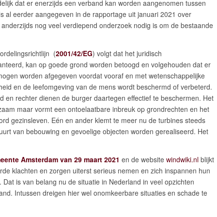
idelijk dat er enerzijds een verband kan worden aangenomen tussen
s al eerder aangegeven in de rapportage uit januari 2021 over
 anderzijds nog veel verdiepend onderzoek nodig is om de bestaande
rdelingsrichtlijn (
2001/42/EG
) volgt dat het juridisch
hanteerd, kan op goede grond worden betoogd en volgehouden dat er
mogen worden afgegeven voordat vooraf en met wetenschappelijke
dheid en de leefomgeving van de mens wordt beschermd of verbeterd.
d en rechter dienen de burger daartegen effectief te beschermen. Het
urzaam maar vormt een ontoelaatbare inbreuk op grondrechten en het
rd gezinsleven. Eén en ander klemt te meer nu de turbines steeds
buurt van bebouwing en gevoelige objecten worden gerealiseerd. Het
eente Amsterdam van 29 maart 2021
en de website
windwiki.nl
blijkt
rde klachten en zorgen uiterst serieus nemen en zich inspannen hun
. Dat is van belang nu de situatie in Nederland in veel opzichten
enland. Intussen dreigen hier wel onomkeerbare situaties en schade te