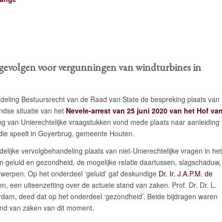
e gevolgen voor vergunningen van windturbines in
fdeling Bestuursrecht van de Raad van State de bespreking plaats van
ndse situatie van het
Nevele-arrest van 25 juni 2020 van het Hof va
ng van Unierechtelijke vraagstukken vond mede plaats naar aanleiding
die speelt in Goyerbrug, gemeente Houten.
lijke vervolgbehandeling plaats van niet-Unierechtelijke vragen in het
n geluid en gezondheid, de mogelijke relatie daartussen, slagschaduw,
rwerpen. Op het onderdeel ‘geluid’ gaf deskundige
Dr. Ir. J.A.P.M. de
, een uiteenzetting over de actuele stand van zaken. Prof. Dr. Dr. L.
rdam, deed dat op het onderdeel ‘gezondheid’. Beide bijdragen waren
and van zaken van dit moment.