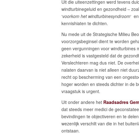
Uit die uiteenzettingen werd tevens du
windturbinegeluid en gezondheid – zoal
‘
voorkom het windturbinesyndroom
‘ en
kennishiaten te dichten.
Nu mede uit de Strategische Milieu Beoo
voorzorgsbeginsel dient te worden ge
geen vergunningen voor windturbines 
zekerheid is vastgesteld dat de gezon
Verslechteren mag dus niet. De overhei
nalaten daarvan is niet alleen niet du
recht op bescherming van een ongestoo
hoger worden en steeds dichter in de 
vraagstuk is urgent.
Uit onder andere het
Raadsadres Gem
dat steeds meer medici de geconstatee
bevindingen te objectiveren en te delen
wezenlijk verschilt van die in het buit
ontstaan.