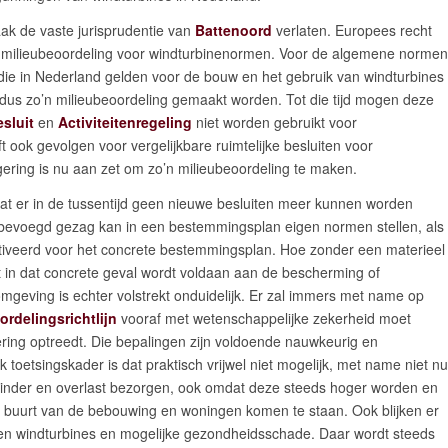
ak de vaste jurisprudentie van
Battenoord
verlaten. Europees recht
 milieubeoordeling voor windturbinenormen. Voor de algemene normen
 die in Nederland gelden voor de bouw en het gebruik van windturbines
dus zo’n milieubeoordeling gemaakt worden. Tot die tijd mogen deze
esluit
en
Activiteitenregeling
niet worden gebruikt voor
 ook gevolgen voor vergelijkbare ruimtelijke besluiten voor
ering is nu aan zet om zo’n milieubeoordeling te maken.
 dat er in de tussentijd geen nieuwe besluiten meer kunnen worden
bevoegd gezag kan in een bestemmingsplan eigen normen stellen, als
veerd voor het concrete bestemmingsplan. Hoe zonder een materieel
t in dat concrete geval wordt voldaan aan de bescherming of
mgeving is echter volstrekt onduidelijk. Er zal immers met name op
ordelingsrichtlijn
vooraf met wetenschappelijke zekerheid moet
ring optreedt. Die bepalingen zijn voldoende nauwkeurig en
 toetsingskader is dat praktisch vrijwel niet mogelijk, met name niet nu
 hinder en overlast bezorgen, ook omdat deze steeds hoger worden en
e buurt van de bebouwing en woningen komen te staan. Ook blijken er
sen windturbines en mogelijke gezondheidsschade. Daar wordt steeds