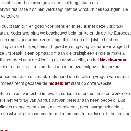
 is intussen de planwetgever dus niet toegestaan om
rvan realisatie zich niet verdraagt met de windturbinebepalingen. De
t verzekerd.
tie duurzaam zijn en goed voor mens en milieu is met deze uitspraak
taan. Nederland blijkt welbeschouwd belangrijke en duidelijke Europes
n en regels gedurende zeer lange tijd niet en niet juist te hebben
ing van de burger, diens lijf, goed en omgeving is daarmee lange tijd
ze uitspraak is een opmaat om aan die praktijk een einde te maken.
it onderdeel acht de Afdeling niet noodzakelijk, nu het
Nevele-arrest
id moet er nu ook komen voor bestaande en overlastgevende parken.
en met deze uitspraak in de hand om intrekking vragen van eerder
uropees recht gebaseerde
modelbrief
staat op onze website.
erk te maken van echte innovatie, serieuze duurzaamheid en werkelijke
dere het Verdrag van Aarhus dat van meet af aan heeft bedoeld. Dus
alle opties nog open staan, niet berekenen, geen jaargemiddelden,
ge dossier krijgen, om mee te praten en mee te beslissen. In het belang
Lange