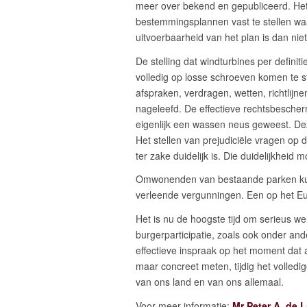
meer over bekend en gepubliceerd. Het
bestemmingsplannen vast te stellen waa
uitvoerbaarheid van het plan is dan nie
De stelling dat windturbines per defini
volledig op losse schroeven komen te s
afspraken, verdragen, wetten, richtlijne
nageleefd. De effectieve rechtsbescherm
eigenlijk een wassen neus geweest. De
Het stellen van prejudiciële vragen op d
ter zake duidelijk is. Die duidelijkhe
Omwonenden van bestaande parken kunn
verleende vergunningen. Een op het E
Het is nu de hoogste tijd om serieus w
burgerparticipatie, zoals ook onder an
effectieve inspraak op het moment dat 
maar concreet meten, tijdig het volledi
van ons land en van ons allemaal.
Voor meer informatie:
Mr Peter A. de 