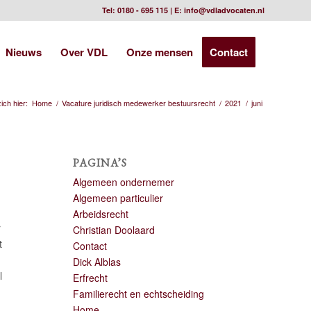
Tel:
0180 - 695 115
| E:
info@vdladvocaten.nl
Nieuws
Over VDL
Onze mensen
Contact
ich hier:
Home
/
Vacature juridisch medewerker bestuursrecht
/
2021
/
juni
PAGINA’S
Algemeen ondernemer
Algemeen particulier
Arbeidsrecht
r
Christian Doolaard
t
Contact
Dick Alblas
l
Erfrecht
Familierecht en echtscheiding
Home