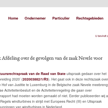
Home
Ondernemer
Particulier
Rechtsgebieden
U bevindt z
k Afdeling over de gevolgen van de zaak Nevele voor
tuursrechtspraak van de Raad van State
uitspraak gedaan over het
reiding 2020’ (
202003882/1/R3
). Het gaat ook in deze rechtszaak ove
e Hof van Justitie te Luxemburg in de Belgische zaak Nevele meebreng
 Activiteitenbesluit en de Activiteitenregeling die gaan over
ctrapport had moeten worden gemaakt of niet. Eerder publiceerden wij a
Regels windturbines in strijd met Europees Recht (III) en Uitspraak
gunningen van windturbines in Nederland.