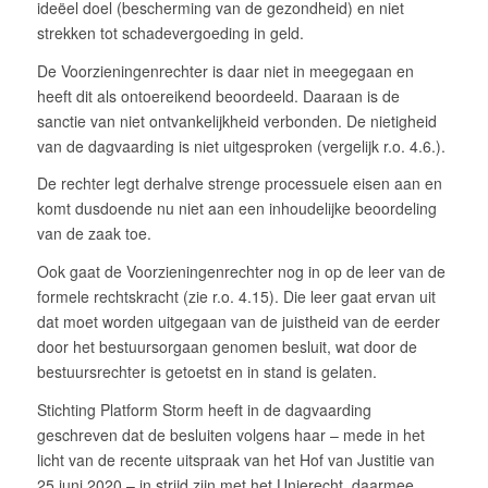
ideëel doel (bescherming van de gezondheid) en niet
strekken tot schadevergoeding in geld.
De Voorzieningenrechter is daar niet in meegegaan en
heeft dit als ontoereikend beoordeeld. Daaraan is de
sanctie van niet ontvankelijkheid verbonden. De nietigheid
van de dagvaarding is niet uitgesproken (vergelijk r.o. 4.6.).
De rechter legt derhalve strenge processuele eisen aan en
komt dusdoende nu niet aan een inhoudelijke beoordeling
van de zaak toe.
Ook gaat de Voorzieningenrechter nog in op de leer van de
formele rechtskracht (zie r.o. 4.15). Die leer gaat ervan uit
dat moet worden uitgegaan van de juistheid van de eerder
door het bestuursorgaan genomen besluit, wat door de
bestuursrechter is getoetst en in stand is gelaten.
Stichting Platform Storm heeft in de dagvaarding
geschreven dat de besluiten volgens haar – mede in het
licht van de recente uitspraak van het Hof van Justitie van
25 juni 2020 – in strijd zijn met het Unierecht, daarmee