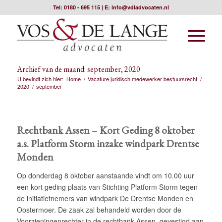
Tel:
0180 - 695 115
| E:
info@vdladvocaten.nl
Archief van de maand: september, 2020
U bevindt zich hier:
Home
/
Vacature juridisch medewerker bestuursrecht
/
2020
/
september
Rechtbank Assen – Kort Geding 8 oktober
a.s. Platform Storm inzake windpark Drentse
Monden
Op donderdag 8 oktober aanstaande vindt om 10.00 uur
een kort geding plaats van Stichting Platform Storm tegen
de initiatiefnemers van windpark De Drentse Monden en
Oostermoer. De zaak zal behandeld worden door de
Voorzieningenrechter in de rechtbank Assen, gevestigd aan