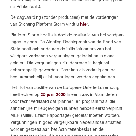
de Brinkstraat 4.
De dagvaarding (zonder producties) met de vorderingen
van Stichting Platform Storm vindt u
hier
.
Platform Storm heeft als doel de realisatie van het windpark
tegen te gaan. De Afdeling Rechtspraak van de Raad van
State heeft echter de aan de initiatiefnemers van het
windpark verleende vergunningen getoetst en in stand
gelaten. Die vergunningen zijn daarmee in beginsel
onherroepelijk geworden. Daar kan als zodanig dan ook
bestuursrechtelijk niet meer tegen worden opgekomen.
Het Hof van Justitie van de Europese Unie te Luxemburg
heeft echter op
25 juni 2020
in een zaak in Vlaanderen
voor recht verklaard dat ‘plannen’ en programma’s’ die
aanzienlijke milieugevolgen kunnen hebben eerst verplicht
MER (
M
ilieu
E
ffect
R
apportage) getoetst moeten worden.
Vergunningen in goed vergelijkbare Nederlandse situaties
worden getoetst aan het Activiteitenbesluit en de
Activiteitenregeling. Als aan die normen en voorwaarden