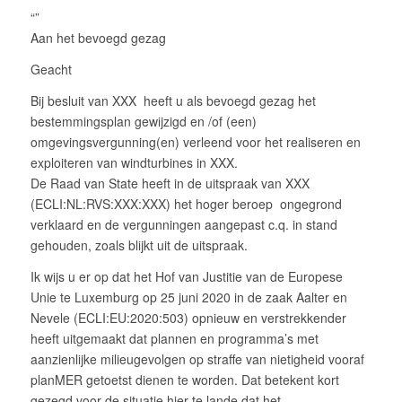
“”
Aan het bevoegd gezag
Geacht
Bij besluit van XXX heeft u als bevoegd gezag het
bestemmingsplan gewijzigd en /of (een)
omgevingsvergunning(en) verleend voor het realiseren en
exploiteren van windturbines in XXX.
De Raad van State heeft in de uitspraak van XXX
(ECLI:NL:RVS:XXX:XXX) het hoger beroep ongegrond
verklaard en de vergunningen aangepast c.q. in stand
gehouden, zoals blijkt uit de uitspraak.
Ik wijs u er op dat het Hof van Justitie van de Europese
Unie te Luxemburg op 25 juni 2020 in de zaak Aalter en
Nevele (ECLI:EU:2020:503) opnieuw en verstrekkender
heeft uitgemaakt dat plannen en programma’s met
aanzienlijke milieugevolgen op straffe van nietigheid vooraf
planMER getoetst dienen te worden. Dat betekent kort
gezegd voor de situatie hier te lande dat het